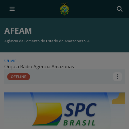
AFEAM
Agência de Fomento do Estado do Amazonas S.A.
Ferramenta Assistiva de text
Ouvir
Banners de Comunicação do Go
Ouça a Rádio Agência Amazonas