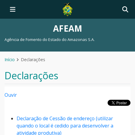
AFEAM
Agência de Fomento do Estado do Amazonas S.A.
Início
Declarações
Declarações
Ouvir
Declaração de Cessão de endereço (utilizar
quando o local é cedido para desenvolver a
atividade produtiva)