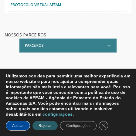
PROTOCOLO VIRTUAL AFEAM
NOSSOS PARCEIROS
PARCEIROS
Utilizamos cookies para permitir uma melhor experiência em
nosso website e para nos ajudar a compreender quais
informações são mais úteis e relevantes para você. Por isso
é importante que você concorde com a política de uso de
cookies da AFEAM - Agência de Fomento do Estado do
Amazonas S/A. Você pode encontrar mais informações
Whatsapp AFEAM
Twitter AFEAM
Instagram AFEAM
Facebook AFEAM
sobre quais cookies estamos utilizando e inclusive
desabilitá-los em
configurações
.
AFEAM - Agência de Fomento do Estado do
Close GDPR Coo
Amazonas S.A.
Aceitar
Rejeitar
Configurações