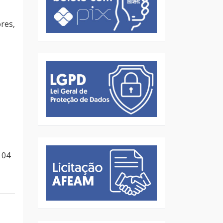
res,
 04