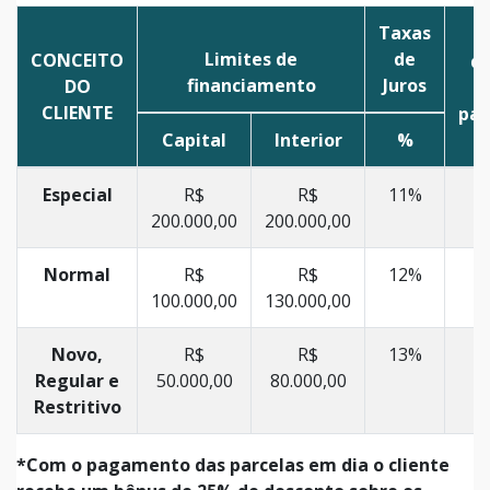
Taxas
T
Limites de
de
CONCEITO
de
financiamento
Juros
DO
CLIENTE
pa
Capital
Interior
%
e
Especial
R$
R$
11%
200.000,00
200.000,00
Normal
R$
R$
12%
100.000,00
130.000,00
Novo,
R$
R$
13%
Regular e
50.000,00
80.000,00
Restritivo
*Com o pagamento das parcelas em dia o cliente