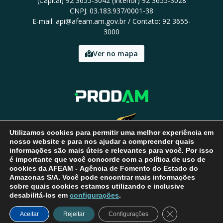
(Capital) 92 3655-3042 (Interior) 92 3655-3028
CNPJ: 03.183.937/0001-38
E-mail: api@afeam.am.gov.br / Contato: 92 3655-
3000
Ver no mapa
Utilizamos cookies para permitir uma melhor experiência em
nosso website e para nos ajudar a compreender quais
informações são mais úteis e relevantes para você. Por isso
é importante que você concorde com a política de uso de
cookies da AFEAM - Agência de Fomento do Estado do
Amazonas S/A. Você pode encontrar mais informações
sobre quais cookies estamos utilizando e inclusive
desabilitá-los em
configurações
.
Close GDPR Coo
Aceitar
Rejeitar
Configurações