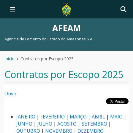
AFEAM
Agência de Fomento do Estado do Amazonas S.A.
Início
Contratos por Escopo 2025
Contratos por Escopo 2025
Ouvir
JANEIRO
|
FEVEREIRO
|
MARÇO
|
ABRIL
|
MAIO
|
JUNHO
|
JULHO
|
AGOSTO
|
SETEMBRO
|
OUTUBRO
|
NOVEMBRO
|
DEZEMBRO