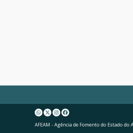
Whatsapp AFEAM
Twitter AFEAM
Instagram AFEAM
Facebook AFEAM
AFEAM - Agência de Fomento do Estado do 