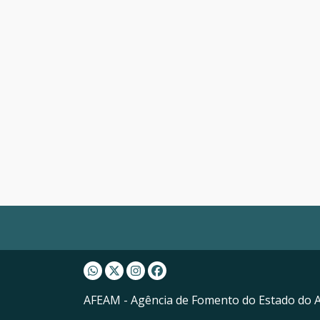
Whatsapp AFEAM
Twitter AFEAM
Instagram AFEAM
Facebook AFEAM
AFEAM - Agência de Fomento do Estado do 