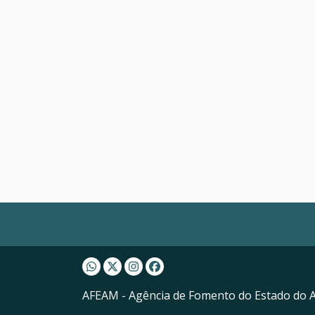
Whatsapp AFEAM
Twitter AFEAM
Instagram AFEAM
Facebook AFEAM
AFEAM - Agência de Fomento do Estado do 