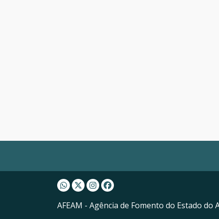
Whatsapp AFEAM
Twitter AFEAM
Instagram AFEAM
Facebook AFEAM
AFEAM - Agência de Fomento do Estado do 