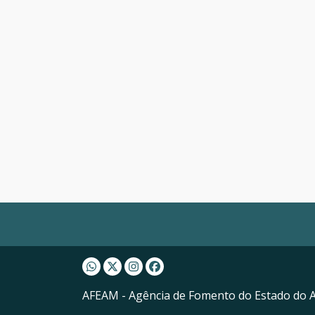
Whatsapp AFEAM
Twitter AFEAM
Instagram AFEAM
Facebook AFEAM
AFEAM - Agência de Fomento do Estado do 